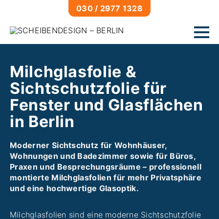
030 / 2977 1328
Fahrzeuge
Milchglasfolie &
Autoscheibentönung
Sichtschutzfolie für
Lackfolierung
Fenster und Glasflächen
Lackschutz
in Berlin
Glasversiegelung
Gebäude
Moderner Sichtschutz für Wohnhäuser,
Sonnenschutzfolien
Wohnungen und Badezimmer sowie für Büros,
Praxen und Besprechungsräume – professionell
Milchglasfolien
montierte Milchglasfolien für mehr Privatsphäre
Sicherheitsfolien
und eine hochwertige Glasoptik.
Graffitischutzfolien
Milchglasfolien sind eine moderne Sichtschutzfolie