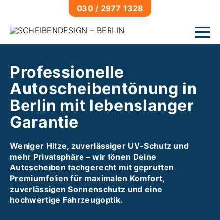
030 / 2977 1328
Fahrzeuge
Professionelle
Autoscheibentönung
Autoscheibentönung in
Lackfolierung
Berlin mit lebenslanger
Lackschutz
Garantie
Glasversiegelung
Gebäude
Weniger Hitze, zuverlässiger UV-Schutz und
Sonnenschutzfolien
mehr Privatsphäre – wir tönen Deine
Autoscheiben fachgerecht mit geprüften
Milchglasfolien
Premiumfolien für maximalen Komfort,
Sicherheitsfolien
zuverlässigen Sonnenschutz und eine
hochwertige Fahrzeugoptik.
Graffitischutzfolien